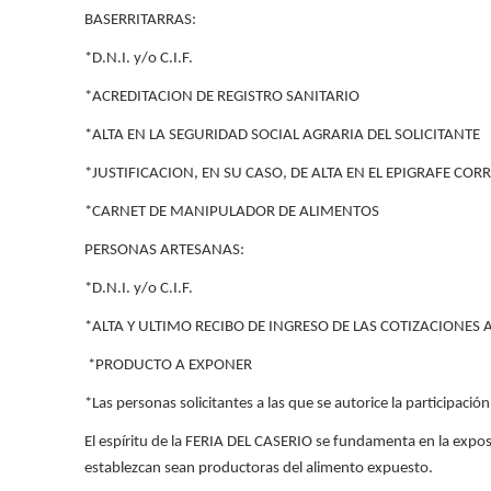
BASERRITARRAS:
*D.N.I. y/o C.I.F.
*ACREDITACION DE REGISTRO SANITARIO
*ALTA EN LA SEGURIDAD SOCIAL AGRARIA DEL SOLICITANTE
*JUSTIFICACION, EN SU CASO, DE ALTA EN EL EPIGRAFE CORR
*CARNET DE MANIPULADOR DE ALIMENTOS
PERSONAS ARTESANAS:
*D.N.I. y/o C.I.F.
*ALTA Y ULTIMO RECIBO DE INGRESO DE LAS COTIZACIONES 
*PRODUCTO A EXPONER
*Las personas solicitantes a las que se autorice la participación
El espíritu de la FERIA DEL CASERIO se fundamenta en la exposi
establezcan sean productoras del alimento expuesto.