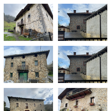
UGALDE - UGALDEGOIKO, 10.jpg
UGALDE - IBARRA, 13.jpeg
UGALDE - JUANDARANA, 14.jpg
UGALDE - IBARRA, 13.jpg
UGALDE - IBARRA MARIA BASERRIA, 15.jpg
SAN ROMAN - MENDIETA, 11.j