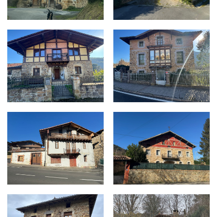
VILLACHICA - LA MINERA 23.jpg
VILLACHICA - ZABALLA 13.jpg
VILLACHICA - EL HOSPITAL 8.jpg
VILLACHICA - SAGARRARTE 11
UNTZABETXI 6.jpg
UGALDE - EL KEBRANTE, 7.jpg