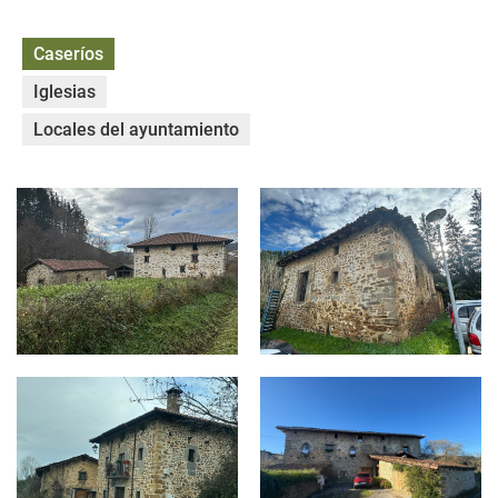
Caseríos
Iglesias
Locales del ayuntamiento
ZUDUBIARTE - ABIEGA 8.jpg
ZUDUBIARTE - LA TORRE 2.jp
ZIARIO BASERRIA.jpg
VILLACHICA - MARQUESES DE