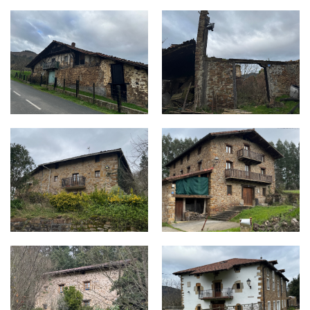
MARKUARTU - AGIRRE, 10.jpg
MARKUARTU GARRASTATXU 1
MARKUARTU CASA NUEVA 7.jpg
MARKUARTU - UDETA 21.jpg
MARKUARTU - GASTIARTU 13.jpg
MARKUARTU - GARRASTATXU 