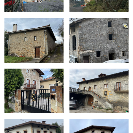
SAN ROMAN - LARRINAGA, 8.jpg
SAN ROMAN - ZUGATZU, 26.j
SAN ROMAN - ZABALLA, 18.jpg
SAN ROMAN - MENDIETA, 13.j
SAN PRUDENTZIO - LANDA BASERRIA 7.jpg
SAN PRUDENTZIO 1.jpg