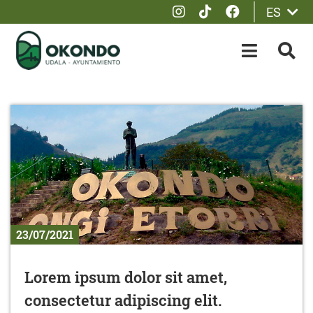
Instagram
Tik Tok
Facebook
ES
Saltar al contenido principal
OPEN-M
BUS
23/07/2021
Lorem ipsum dolor sit amet,
consectetur adipiscing elit.