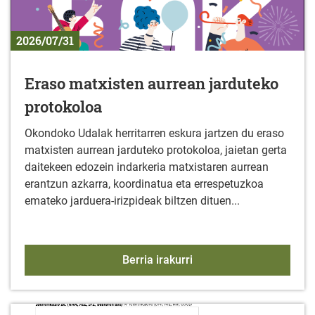
2026/07/31
Eraso matxisten aurrean jarduteko
protokoloa
Okondoko Udalak herritarren eskura jartzen du eraso
matxisten aurrean jarduteko protokoloa, jaietan gerta
daitekeen edozein indarkeria matxistaren aurrean
erantzun azkarra, koordinatua eta errespetuzkoa
emateko jarduera-irizpideak biltzen dituen...
Eraso matxisten aurrean
Berria irakurri