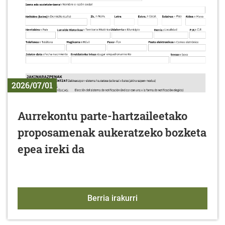
2026/07/01
Aurrekontu parte-hartzaileetako
proposamenak aukeratzeko bozketa
epea ireki da
Aurrekontu parte-hartz
Berria irakurri