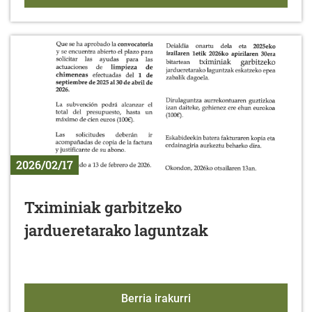
2026/02/17
Tximiniak garbitzeko
jardueretarako laguntzak
Tximiniak garbitzeko ja
Berria irakurri