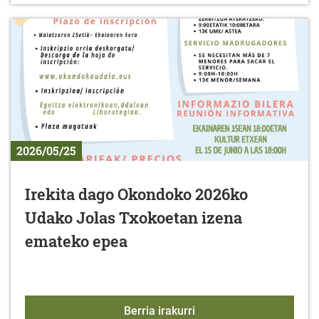
2026/05/25
Irekita dago Okondoko 2026ko
Udako Jolas Txokoetan izena
emateko epea
Irekita dago Okondoko 
Berria irakurri