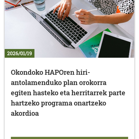
2026/01/19
Okondoko HAPOren hiri-
antolamenduko plan orokorra
egiten hasteko eta herritarrek parte
hartzeko programa onartzeko
akordioa