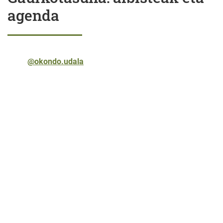
agenda
@okondo.udala