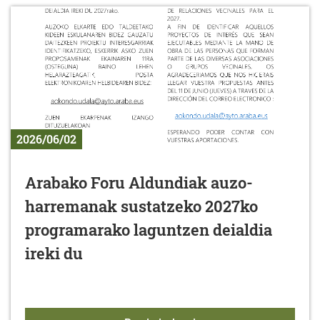
2026/06/02
Arabako Foru Aldundiak auzo-
harremanak sustatzeko 2027ko
programarako laguntzen deialdia
ireki du