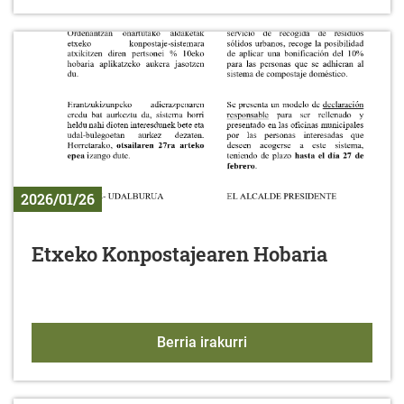
2026/01/26
Etxeko Konpostajearen Hobaria
Etxeko Konpostajearen 
Berria irakurri