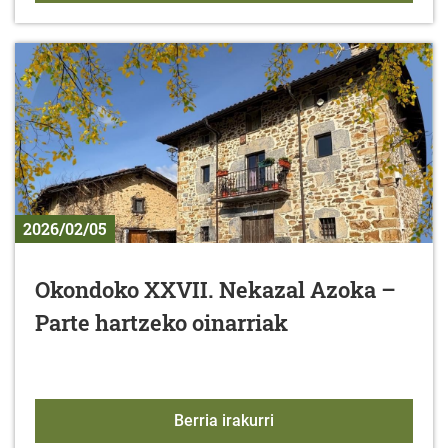
2026/02/05
Okondoko XXVII. Nekazal Azoka –
Parte hartzeko oinarriak
Okondoko XXVII. Nekazal
Berria irakurri