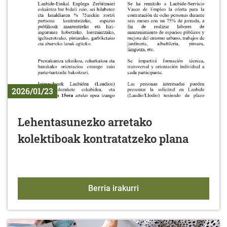
2026/01/23
Lehentasunezko arretako
kolektiboak kontratatzeko plana
Lehentasunezko arretako
Berria irakurri