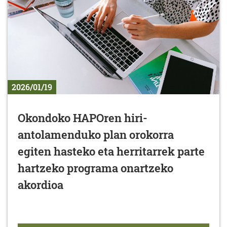
2026/01/19
Okondoko HAPOren hiri-
antolamenduko plan orokorra
egiten hasteko eta herritarrek parte
hartzeko programa onartzeko
akordioa