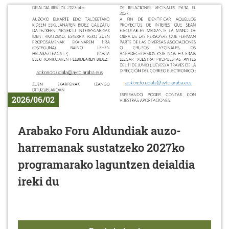
2026/06/02
Arabako Foru Aldundiak auzo-
harremanak sustatzeko 2027ko
programarako laguntzen deialdia
ireki du