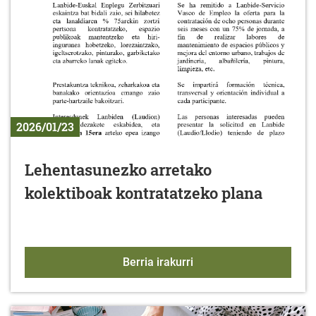
2026/01/23
Lehentasunezko arretako
kolektiboak kontratatzeko plana
Lehentasunezko arretako
Berria irakurri