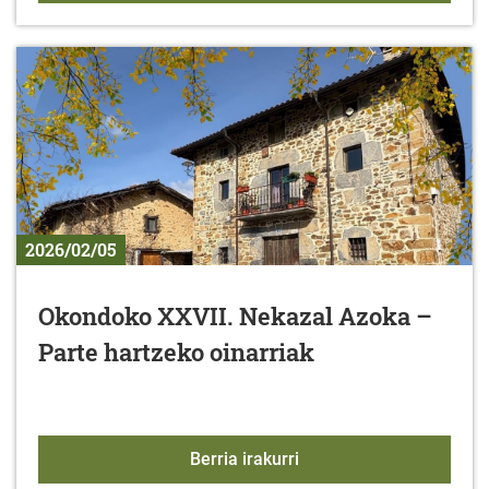
2026/02/05
Okondoko XXVII. Nekazal Azoka –
Parte hartzeko oinarriak
Okondoko XXVII. Nekazal
Berria irakurri