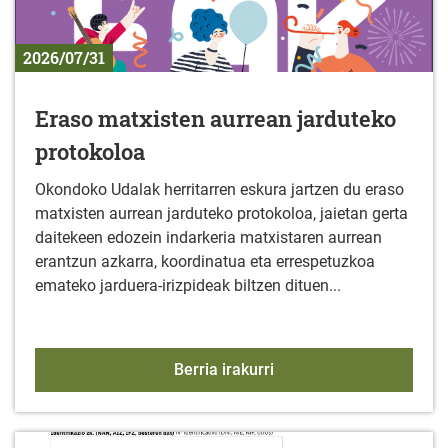
2026/07/31
Eraso matxisten aurrean jarduteko
protokoloa
Okondoko Udalak herritarren eskura jartzen du eraso
matxisten aurrean jarduteko protokoloa, jaietan gerta
daitekeen edozein indarkeria matxistaren aurrean
erantzun azkarra, koordinatua eta errespetuzkoa
emateko jarduera-irizpideak biltzen dituen...
Eraso matxisten aurrean
Berria irakurri