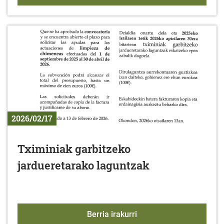
2026/02/17
Tximiniak garbitzeko
jardueretarako laguntzak
Tximiniak garbitzeko ja
Berria irakurri