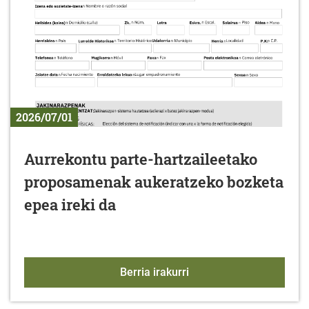
2026/07/01
Aurrekontu parte-hartzaileetako
proposamenak aukeratzeko bozketa
epea ireki da
Aurrekontu parte-hartz
Berria irakurri