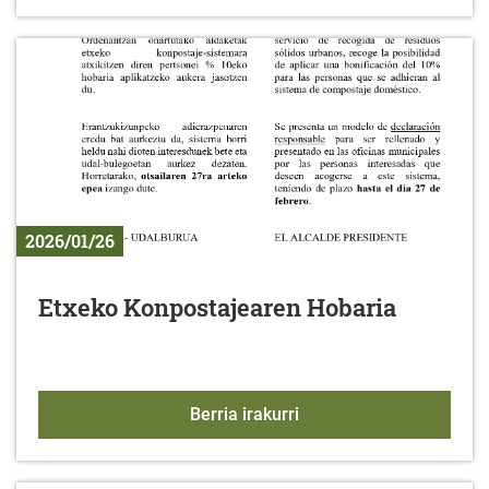
2026/01/26
Etxeko Konpostajearen Hobaria
Etxeko Konpostajearen 
Berria irakurri