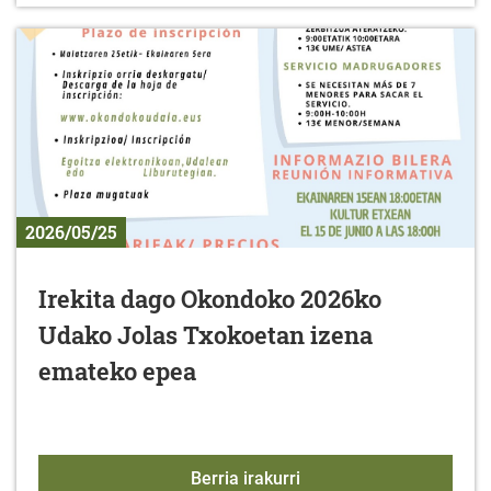
2026/05/25
Irekita dago Okondoko 2026ko
Udako Jolas Txokoetan izena
emateko epea
Irekita dago Okondoko 
Berria irakurri