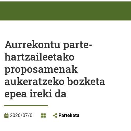
Aurrekontu parte-
hartzaileetako
proposamenak
aukeratzeko bozketa
epea ireki da
2026/07/01
Partekatu