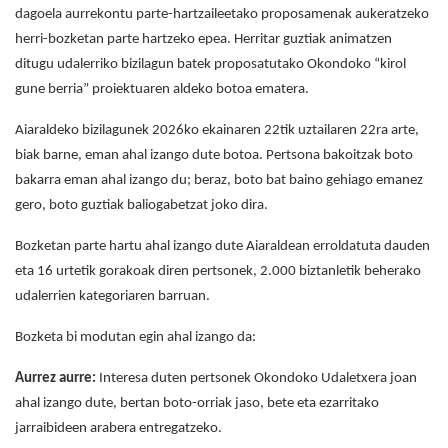
dagoela aurrekontu parte-hartzaileetako proposamenak aukeratzeko
herri-bozketan parte hartzeko epea. Herritar guztiak animatzen
ditugu udalerriko bizilagun batek proposatutako Okondoko “kirol
gune berria” proiektuaren aldeko botoa ematera.
Aiaraldeko bizilagunek 2026ko ekainaren 22tik uztailaren 22ra arte,
biak barne, eman ahal izango dute botoa. Pertsona bakoitzak boto
bakarra eman ahal izango du; beraz, boto bat baino gehiago emanez
gero, boto guztiak baliogabetzat joko dira.
Bozketan parte hartu ahal izango dute Aiaraldean erroldatuta dauden
eta 16 urtetik gorakoak diren pertsonek, 2.000 biztanletik beherako
udalerrien kategoriaren barruan.
Bozketa bi modutan egin ahal izango da:
Aurrez aurre:
Interesa duten pertsonek Okondoko Udaletxera joan
ahal izango dute, bertan boto-orriak jaso, bete eta ezarritako
jarraibideen arabera entregatzeko.