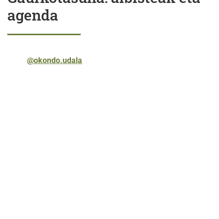
agenda
@okondo.udala