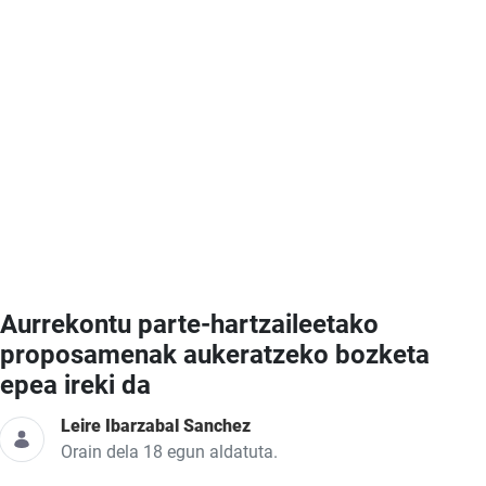
Aurrekontu parte-hartzaileetako
proposamenak aukeratzeko bozketa
epea ireki da
Leire Ibarzabal Sanchez
Orain dela 18 egun aldatuta.