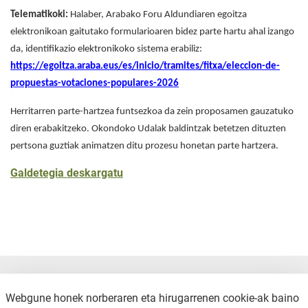
Telematikoki:
Halaber, Arabako Foru Aldundiaren egoitza
elektronikoan gaitutako formularioaren bidez parte hartu ahal izango
da, identifikazio elektronikoko sistema erabiliz:
https://egoitza.araba.eus/es/inicio/tramites/fitxa/eleccion-de-
propuestas-votaciones-populares-2026
Herritarren parte-hartzea funtsezkoa da zein proposamen gauzatuko
diren erabakitzeko. Okondoko Udalak baldintzak betetzen dituzten
pertsona guztiak animatzen ditu prozesu honetan parte hartzera.
Galdetegia deskargatu
Webgune honek norberaren eta hirugarrenen cookie-ak baino