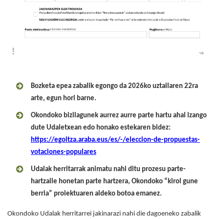
Bozketa epea zabalik egongo da 2026ko uztailaren 22ra
arte, egun hori barne.
Okondoko bizilagunek aurrez aurre parte hartu ahal izango
dute Udaletxean edo honako estekaren bidez:
https://egoitza.araba.eus/es/-/eleccion-de-propuestas-
votaciones-populares
Udalak herritarrak animatu nahi ditu prozesu parte-
hartzaile honetan parte hartzera, Okondoko “kirol gune
berria” proiektuaren aldeko botoa emanez.
Okondoko Udalak herritarrei jakinarazi nahi die dagoeneko zabalik