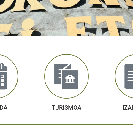
DA
TURISMOA
IZA