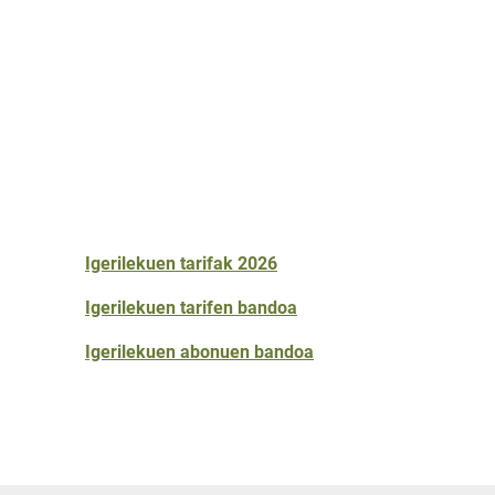
Igerilekuen tarifak 2026
Igerilekuen tarifen bandoa
Igerilekuen abonuen bandoa