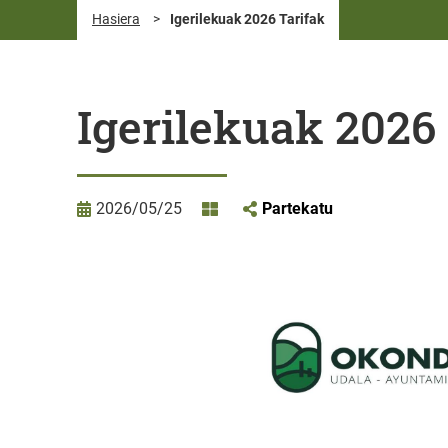
Hasiera
>
Igerilekuak 2026 Tarifak
Igerilekuak 2026
2026/05/25
Partekatu