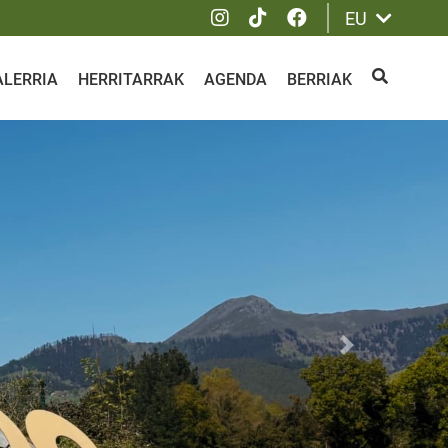
Instagram
Tik Tok
Facebook
EU
ALERRIA
HERRITARRAK
AGENDA
BERRIAK
BILATU
Siguiente