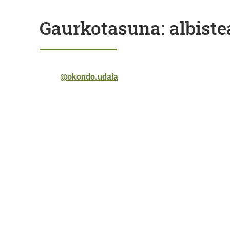
Gaurkotasuna: albiste
@okondo.udala