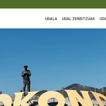
UDALA
UDAL ZERBITZUAK
UD
nto de Okondo