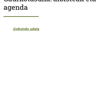
agenda
@okondo.udala