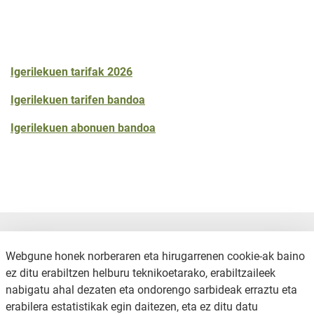
Igerilekuen tarifak 2026
Igerilekuen tarifen bandoa
Igerilekuen abonuen bandoa
Webgune honek norberaren eta hirugarrenen cookie-ak baino
ez ditu erabiltzen helburu teknikoetarako, erabiltzaileek
nabigatu ahal dezaten eta ondorengo sarbideak erraztu eta
erabilera estatistikak egin daitezen, eta ez ditu datu