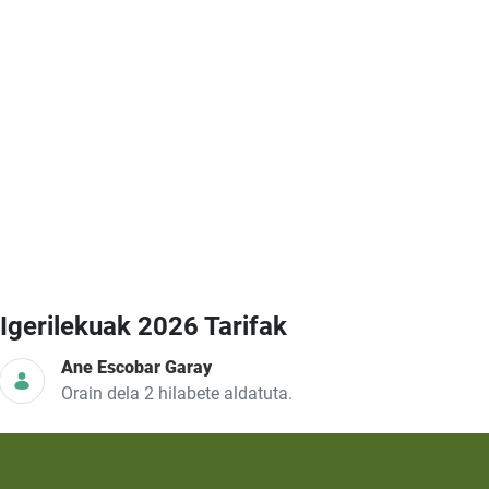
Igerilekuak 2026 Tarifak
Ane Escobar Garay
Orain dela 2 hilabete aldatuta.