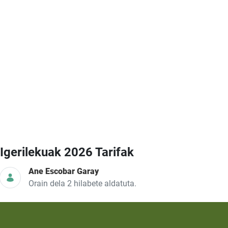
Igerilekuak 2026 Tarifak
Ane Escobar Garay
Orain dela 2 hilabete aldatuta.