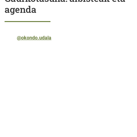
agenda
@okondo.udala