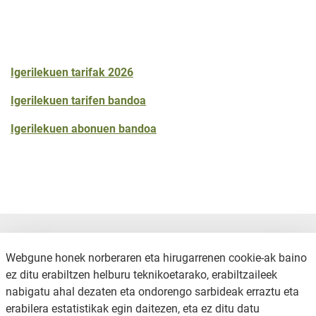
Igerilekuen tarifak 2026
Igerilekuen tarifen bandoa
Igerilekuen abonuen bandoa
Webgune honek norberaren eta hirugarrenen cookie-ak baino
ez ditu erabiltzen helburu teknikoetarako, erabiltzaileek
nabigatu ahal dezaten eta ondorengo sarbideak erraztu eta
erabilera estatistikak egin daitezen, eta ez ditu datu