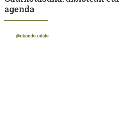
agenda
@okondo.udala