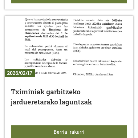
2026/02/17
Tximiniak garbitzeko
jardueretarako laguntzak
Tximiniak garbitzeko ja
Berria irakurri