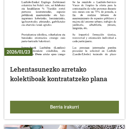
2026/01/23
Lehentasunezko arretako
kolektiboak kontratatzeko plana
Lehentasunezko arretako
Berria irakurri