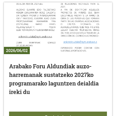
2026/06/02
Arabako Foru Aldundiak auzo-
harremanak sustatzeko 2027ko
programarako laguntzen deialdia
ireki du