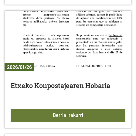
2026/01/26
Etxeko Konpostajearen Hobaria
Etxeko Konpostajearen 
Berria irakurri