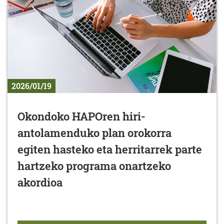
2026/01/19
Okondoko HAPOren hiri-
antolamenduko plan orokorra
egiten hasteko eta herritarrek parte
hartzeko programa onartzeko
akordioa