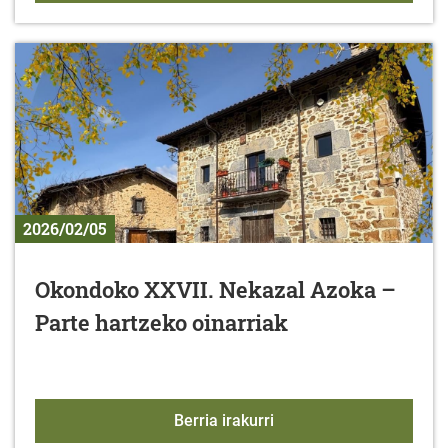
2026/02/05
Okondoko XXVII. Nekazal Azoka –
Parte hartzeko oinarriak
Okondoko XXVII. Nekazal
Berria irakurri