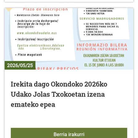
2026/05/25
Irekita dago Okondoko 2026ko
Udako Jolas Txokoetan izena
emateko epea
Irekita dago Okondoko 
Berria irakurri