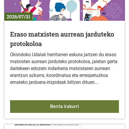
2026/07/31
Eraso matxisten aurrean jarduteko
protokoloa
Okondoko Udalak herritarren eskura jartzen du eraso
matxisten aurrean jarduteko protokoloa, jaietan gerta
daitekeen edozein indarkeria matxistaren aurrean
erantzun azkarra, koordinatua eta errespetuzkoa
emateko jarduera-irizpideak biltzen dituen...
Eraso matxisten aurrean
Berria irakurri