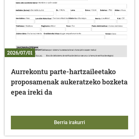
2026/07/01
Aurrekontu parte-hartzaileetako
proposamenak aukeratzeko bozketa
epea ireki da
Aurrekontu parte-hartz
Berria irakurri