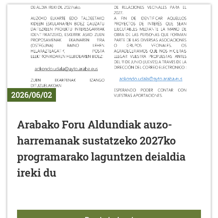
2026/06/02
Arabako Foru Aldundiak auzo-
harremanak sustatzeko 2027ko
programarako laguntzen deialdia
ireki du