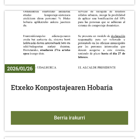
2026/01/26
Etxeko Konpostajearen Hobaria
Etxeko Konpostajearen 
Berria irakurri