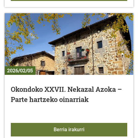
2026/02/05
Okondoko XXVII. Nekazal Azoka –
Parte hartzeko oinarriak
Okondoko XXVII. Nekazal
Berria irakurri