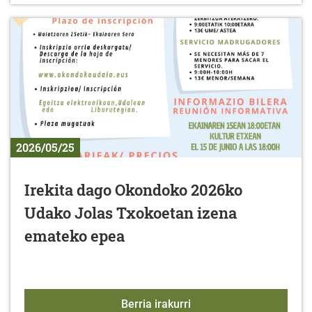
2026/05/25
Irekita dago Okondoko 2026ko
Udako Jolas Txokoetan izena
emateko epea
Irekita dago Okondoko 
Berria irakurri