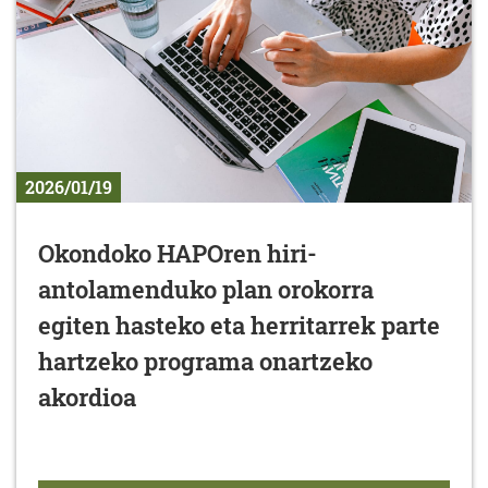
2026/01/19
Okondoko HAPOren hiri-
antolamenduko plan orokorra
egiten hasteko eta herritarrek parte
hartzeko programa onartzeko
akordioa