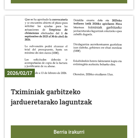
2026/02/17
Tximiniak garbitzeko
jardueretarako laguntzak
Tximiniak garbitzeko ja
Berria irakurri