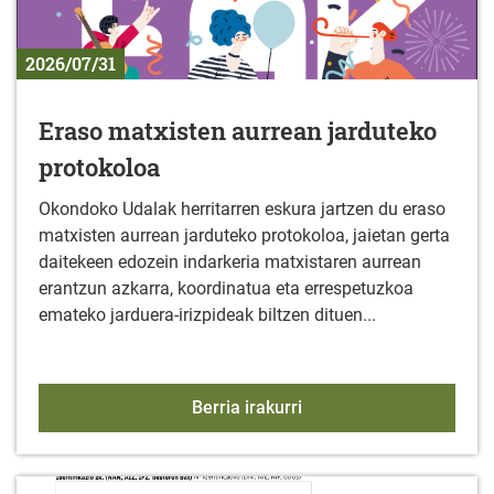
2026/07/31
Eraso matxisten aurrean jarduteko
protokoloa
Okondoko Udalak herritarren eskura jartzen du eraso
matxisten aurrean jarduteko protokoloa, jaietan gerta
daitekeen edozein indarkeria matxistaren aurrean
erantzun azkarra, koordinatua eta errespetuzkoa
emateko jarduera-irizpideak biltzen dituen...
Eraso matxisten aurrean
Berria irakurri