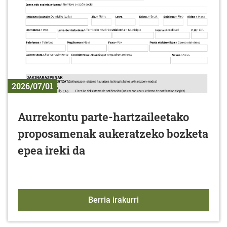
2026/07/01
Aurrekontu parte-hartzaileetako
proposamenak aukeratzeko bozketa
epea ireki da
Aurrekontu parte-hartz
Berria irakurri