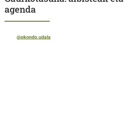
agenda
@okondo.udala