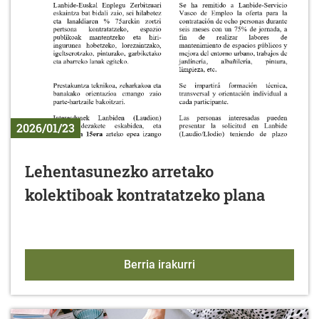
2026/01/23
Lehentasunezko arretako
kolektiboak kontratatzeko plana
Lehentasunezko arretako
Berria irakurri