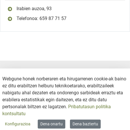
Irabien auzoa, 93
Telefonoa: 659 87 71 57
Webgune honek norberaren eta hirugarrenen cookie-ak baino
ez ditu erabiltzen helburu teknikoetarako, erabiltzaileek
nabigatu ahal dezaten eta ondorengo sarbideak erraztu eta
erabilera estatistikak egin daitezen, eta ez ditu datu
KONTAKTUA
PRIBATUTASUN POLITIKA
pertsonalak biltzen ez lagatzen.
Pribatutasun politika
COOKIE-POLITIKA
WEB MAPA
kontsultatu
SALAKETA KANALA
Konfigurazioa
Dena onartu
Dena baztertu
Copyright © 2026 / Excmo. okondo | Todos los derechos reservados.