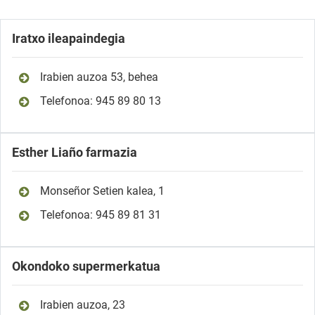
Iratxo ileapaindegia
Irabien auzoa 53, behea
Telefonoa: 945 89 80 13
Esther Liaño farmazia
Monseñor Setien kalea, 1
Telefonoa: 945 89 81 31
Okondoko supermerkatua
Irabien auzoa, 23